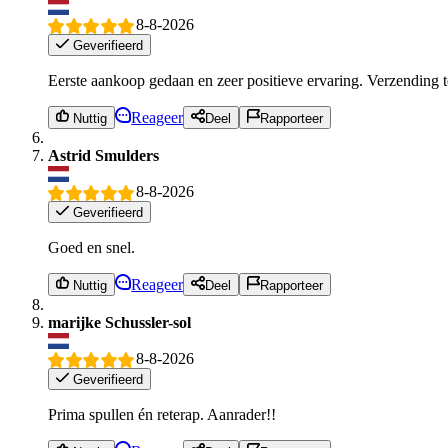
8-8-2026
Geverifieerd
Eerste aankoop gedaan en zeer positieve ervaring. Verzending to
Reageer
Nuttig
Deel
Rapporteer
Astrid Smulders
8-8-2026
Geverifieerd
Goed en snel.
Reageer
Nuttig
Deel
Rapporteer
marijke Schussler-sol
8-8-2026
Geverifieerd
Prima spullen én reterap. Aanrader!!