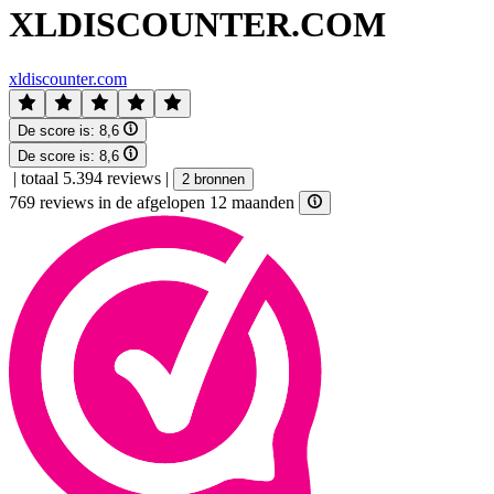
XLDISCOUNTER.COM
xldiscounter.com
De score is:
8,6
De score is:
8,6
|
totaal 5.394 reviews
|
2 bronnen
769 reviews in de afgelopen 12 maanden