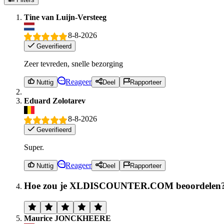
Tine van Luijn-Versteeg
8-8-2026
Geverifieerd
Zeer tevreden, snelle bezorging
Reageer
Nuttig
Deel
Rapporteer
Eduard Zolotarev
8-8-2026
Geverifieerd
Super.
Reageer
Nuttig
Deel
Rapporteer
Hoe zou je XLDISCOUNTER.COM beoordelen
Maurice JONCKHEERE