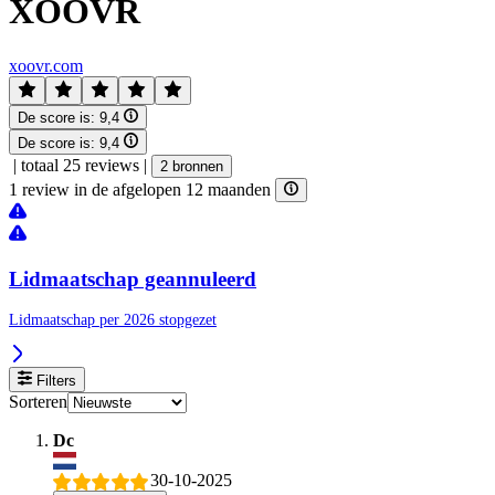
XOOVR
xoovr.com
De score is:
9,4
De score is:
9,4
|
totaal 25 reviews
|
2 bronnen
1 review in de afgelopen 12 maanden
Lidmaatschap geannuleerd
Lidmaatschap per 2026 stopgezet
Filters
Sorteren
Dc
30-10-2025