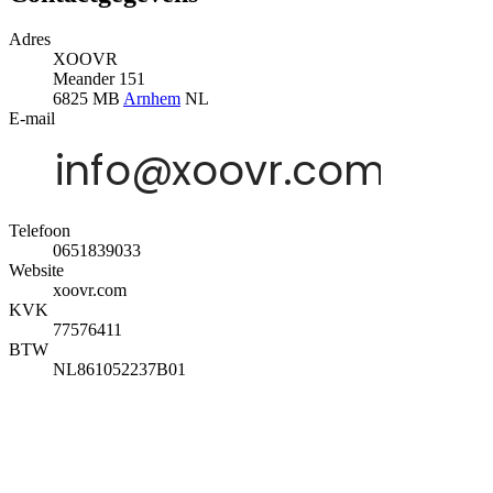
Adres
XOOVR
Meander 151
6825 MB
Arnhem
NL
E-mail
Telefoon
0651839033
Website
xoovr.com
KVK
77576411
BTW
NL861052237B01