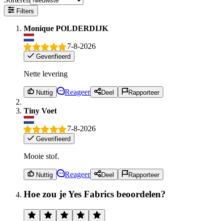
Filters
Monique POLDERDIJK
7-8-2026
Geverifieerd
Nette levering
Reageer
Nuttig
Deel
Rapporteer
Tiny Voet
7-8-2026
Geverifieerd
Mooie stof.
Reageer
Nuttig
Deel
Rapporteer
Hoe zou je Yes Fabrics beoordelen?