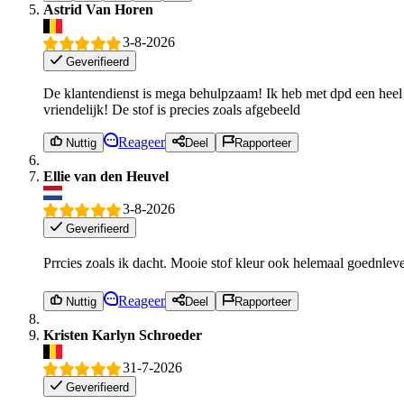
Astrid Van Horen
3-8-2026
Geverifieerd
De klantendienst is mega behulpzaam! Ik heb met dpd een heel
vriendelijk! De stof is precies zoals afgebeeld
Reageer
Nuttig
Deel
Rapporteer
Ellie van den Heuvel
3-8-2026
Geverifieerd
Prrcies zoals ik dacht. Mooie stof kleur ook helemaal goednlev
Reageer
Nuttig
Deel
Rapporteer
Kristen Karlyn Schroeder
31-7-2026
Geverifieerd