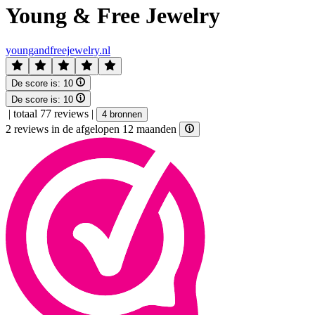
Young & Free Jewelry
youngandfreejewelry.nl
De score is:
10
De score is:
10
|
totaal 77 reviews
|
4 bronnen
2 reviews in de afgelopen 12 maanden