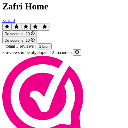
Zafri Home
zafri.nl
De score is:
10
De score is:
10
|
totaal 3 reviews
|
1 bron
3 reviews in de afgelopen 12 maanden