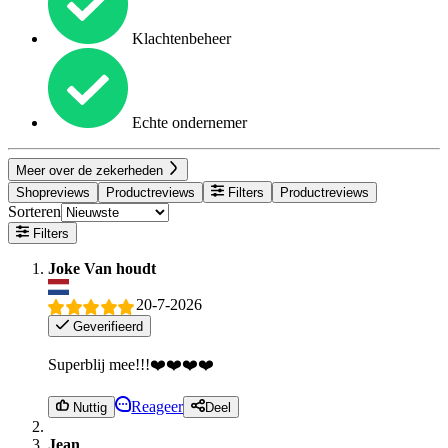
Klachtenbeheer
Echte ondernemer
Meer over de zekerheden
Shopreviews
Productreviews
Filters
Productreviews
Sorteren
Filters
Joke Van houdt
20-7-2026
Geverifieerd
Superblij mee!!!❤️❤️❤️❤️
Reageer
Nuttig
Deel
Jean