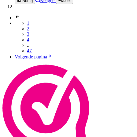
Reageer
Nuttig
Deel
1
2
3
4
...
47
Volgende pagina