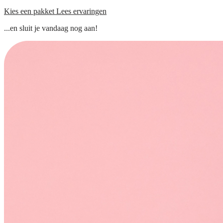
Kies een pakket
Lees ervaringen
...en sluit je vandaag nog aan!