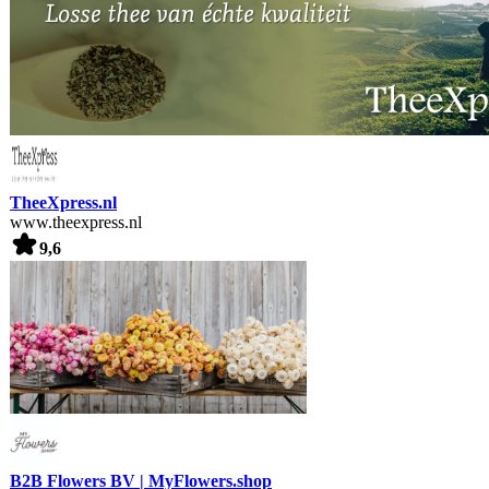
TheeXpress.nl
www.theexpress.nl
9,6
B2B Flowers BV | MyFlowers.shop