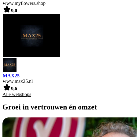
www.myflowers.shop
9,0
MAX25
www.max25.nl
9,6
Alle webshops
Groei in vertrouwen én omzet