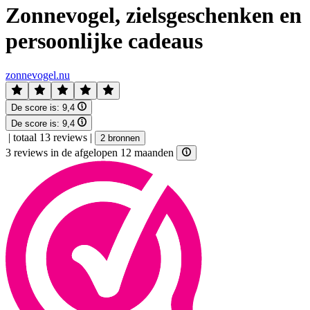
Zonnevogel, zielsgeschenken en
persoonlijke cadeaus
zonnevogel.nu
De score is:
9,4
De score is:
9,4
|
totaal 13 reviews
|
2 bronnen
3 reviews in de afgelopen 12 maanden