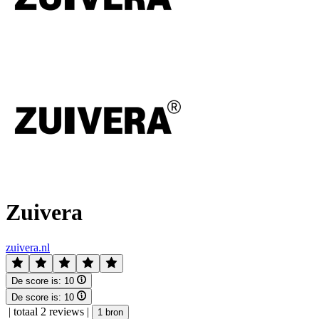
Zuivera
zuivera.nl
De score is:
10
De score is:
10
|
totaal 2 reviews
|
1 bron