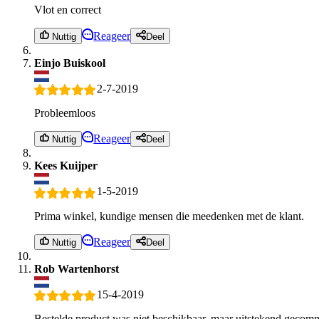
Vlot en correct
Reageer
Nuttig
Deel
Einjo Buiskool
2-7-2019
Probleemloos
Reageer
Nuttig
Deel
Kees Kuijper
1-5-2019
Prima winkel, kundige mensen die meedenken met de klant.
Reageer
Nuttig
Deel
Rob Wartenhorst
15-4-2019
Bestelde product was niet beschikbaar, maar uitstekend gecomm