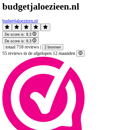
budgetjaloezieen.nl
budgetjaloezieen.nl
De score is:
9,3
De score is:
9,3
|
totaal 718 reviews
|
2 bronnen
55 reviews in de afgelopen 12 maanden