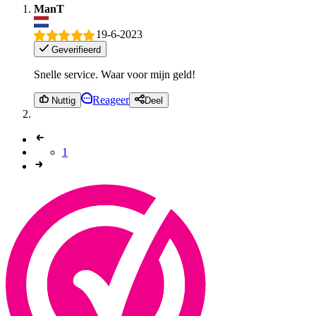
ManT
19-6-2023
Geverifieerd
Snelle service. Waar voor mijn geld!
Reageer
Nuttig
Deel
1