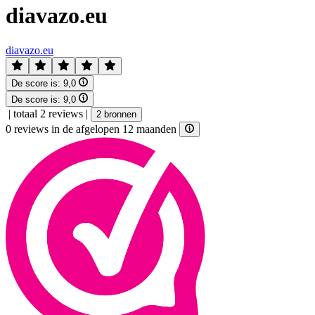
diavazo.eu
diavazo.eu
De score is:
9,0
De score is:
9,0
|
totaal 2 reviews
|
2 bronnen
0 reviews in de afgelopen 12 maanden