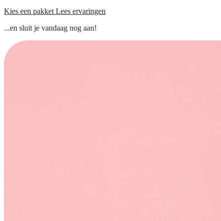
Kies een pakket
Lees ervaringen
...en sluit je vandaag nog aan!