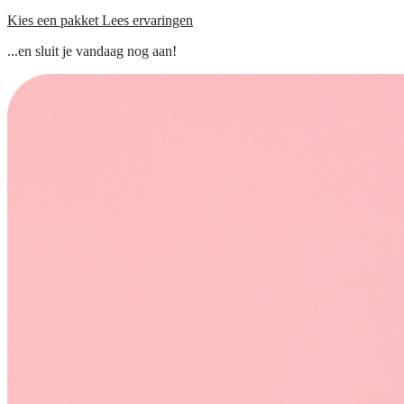
Kies een pakket
Lees ervaringen
...en sluit je vandaag nog aan!