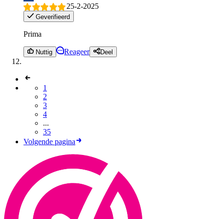
25-2-2025
Geverifieerd
Prima
Reageer
Nuttig
Deel
1
2
3
4
...
35
Volgende pagina