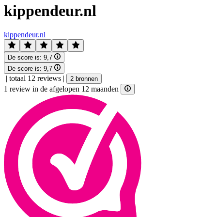
kippendeur.nl
kippendeur.nl
De score is:
9,7
De score is:
9,7
|
totaal 12 reviews
|
2 bronnen
1 review in de afgelopen 12 maanden