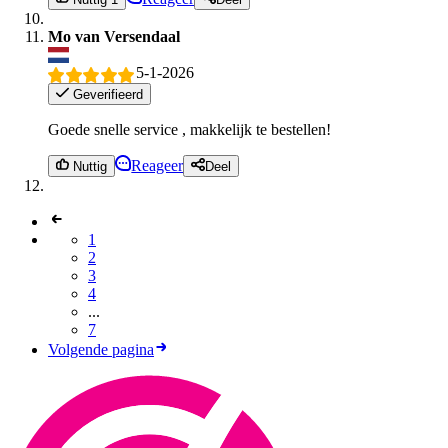
Mo van Versendaal
5-1-2026
Geverifieerd
Goede snelle service , makkelijk te bestellen!
Reageer
Nuttig
Deel
1
2
3
4
...
7
Volgende pagina