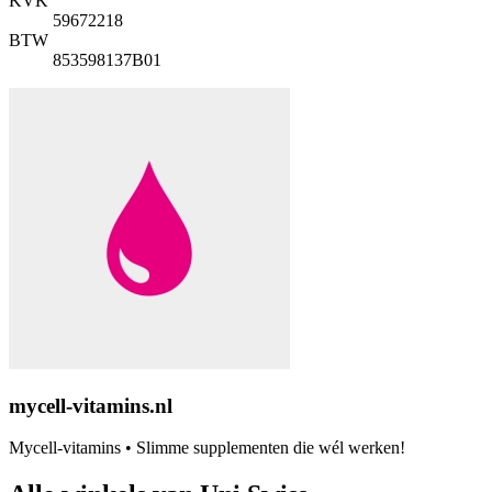
KVK
59672218
BTW
853598137B01
mycell-vitamins.nl
Mycell-vitamins • Slimme supplementen die wél werken!