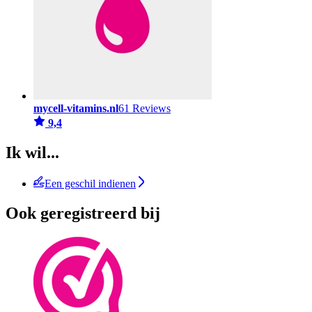
mycell-vitamins.nl
61 Reviews
9,4
Ik wil...
Een geschil indienen
Ook geregistreerd bij