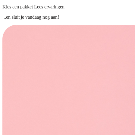
Kies een pakket
Lees ervaringen
...en sluit je vandaag nog aan!