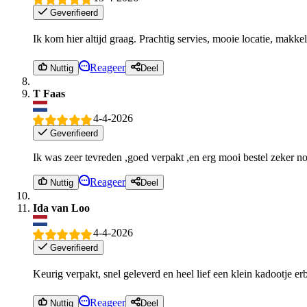
Geverifieerd
Ik kom hier altijd graag. Prachtig servies, mooie locatie, makke
Reageer
Nuttig
Deel
T Faas
4-4-2026
Geverifieerd
Ik was zeer tevreden ,goed verpakt ,en erg mooi bestel zeker no
Reageer
Nuttig
Deel
Ida van Loo
4-4-2026
Geverifieerd
Keurig verpakt, snel geleverd en heel lief een klein kadootje er
Reageer
Nuttig
Deel