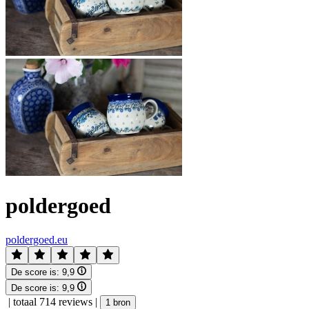
poldergoed
poldergoed.eu
De score is:
9,9
De score is:
9,9
|
totaal 714 reviews
|
1 bron