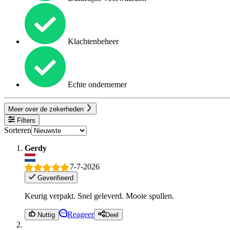
Klachtenbeheer
Echte ondernemer
Meer over de zekerheden
Filters
Sorteren
Gerdy
7-7-2026
Geverifieerd
Keurig verpakt. Snel geleverd. Mooie spullen.
Reageer
Nuttig
Deel