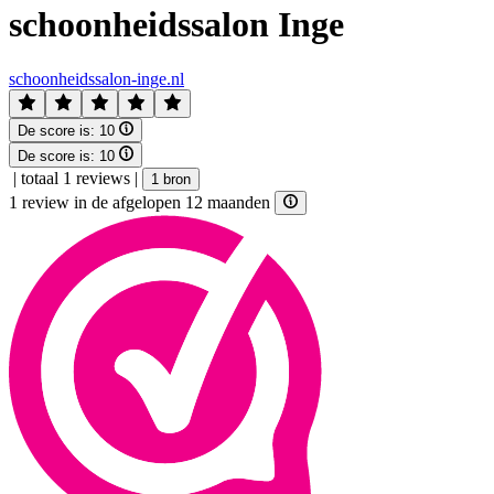
schoonheidssalon Inge
schoonheidssalon-inge.nl
De score is:
10
De score is:
10
|
totaal 1 reviews
|
1 bron
1 review in de afgelopen 12 maanden