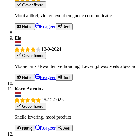
Geverifieerd
Mooi artikel, vlot geleverd en goede communicatie
Reageer
Nuttig
Deel
Els
13-9-2024
Geverifieerd
Mooie prijs / kwaliteit verhouding. Levertijd was zoals afgesp
Reageer
Nuttig
Deel
Koen Aarnink
25-12-2023
Geverifieerd
Snelle levering, mooi product
Reageer
Nuttig
Deel