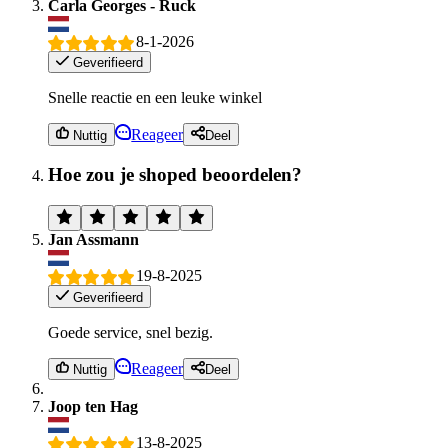
Carla Georges - Ruck
8-1-2026
Geverifieerd
Snelle reactie en een leuke winkel
Reageer
Nuttig
Deel
Hoe zou je shoped beoordelen?
Jan Assmann
19-8-2025
Geverifieerd
Goede service, snel bezig.
Reageer
Nuttig
Deel
Joop ten Hag
13-8-2025