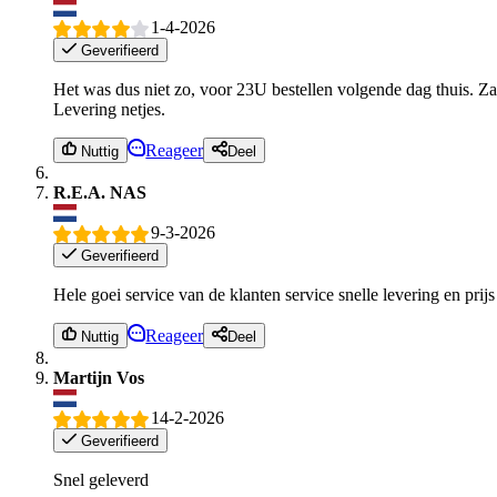
1-4-2026
Geverifieerd
Het was dus niet zo, voor 23U bestellen volgende dag thuis. Zat
Levering netjes.
Reageer
Nuttig
Deel
R.E.A. NAS
9-3-2026
Geverifieerd
Hele goei service van de klanten service snelle levering en prij
Reageer
Nuttig
Deel
Martijn Vos
14-2-2026
Geverifieerd
Snel geleverd