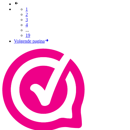
1
2
3
4
...
19
Volgende pagina