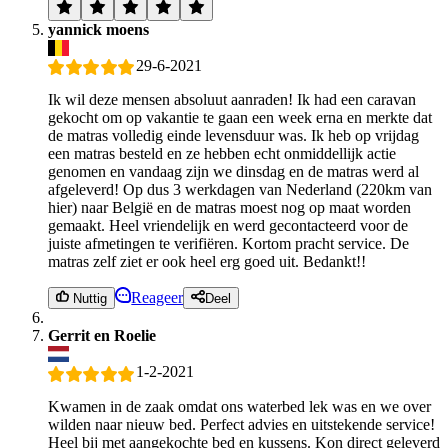
yannick moens
29-6-2021
Ik wil deze mensen absoluut aanraden! Ik had een caravan
gekocht om op vakantie te gaan een week erna en merkte dat
de matras volledig einde levensduur was. Ik heb op vrijdag
een matras besteld en ze hebben echt onmiddellijk actie
genomen en vandaag zijn we dinsdag en de matras werd al
afgeleverd! Op dus 3 werkdagen van Nederland (220km van
hier) naar België en de matras moest nog op maat worden
gemaakt. Heel vriendelijk en werd gecontacteerd voor de
juiste afmetingen te verifiëren. Kortom pracht service. De
matras zelf ziet er ook heel erg goed uit. Bedankt!!
Reageer
Nuttig
Deel
Gerrit en Roelie
1-2-2021
Kwamen in de zaak omdat ons waterbed lek was en we over
wilden naar nieuw bed. Perfect advies en uitstekende service!
Heel bij met aangekochte bed en kussens. Kon direct geleverd