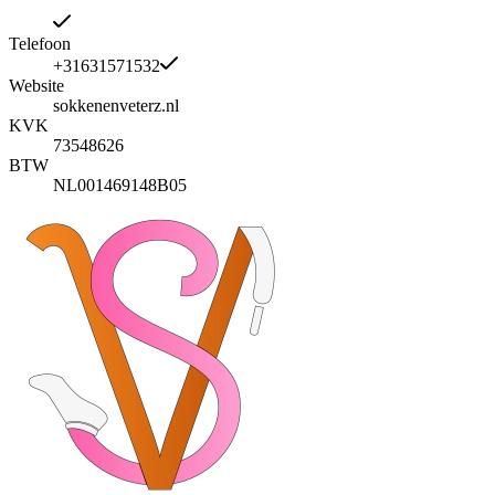
Telefoon
+31631571532
Website
sokkenenveterz.nl
KVK
73548626
BTW
NL001469148B05