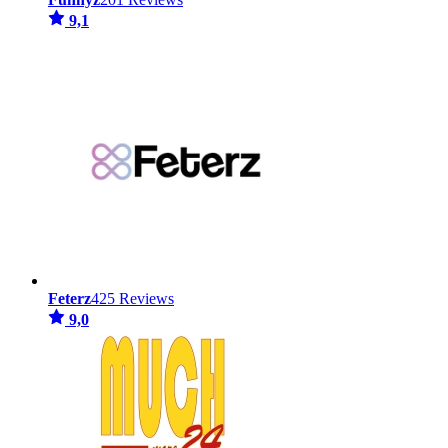
9,1
Feterz
425 Reviews
9,0