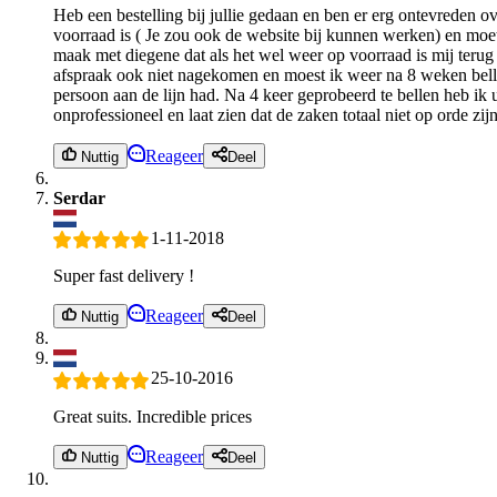
Heb een bestelling bij jullie gedaan en ben er erg ontevreden o
voorraad is ( Je zou ook de website bij kunnen werken) en moet
maak met diegene dat als het wel weer op voorraad is mij terug
afspraak ook niet nagekomen en moest ik weer na 8 weken bellen 
persoon aan de lijn had. Na 4 keer geprobeerd te bellen heb ik
onprofessioneel en laat zien dat de zaken totaal niet op orde zijn
Reageer
Nuttig
Deel
Serdar
1-11-2018
Super fast delivery !
Reageer
Nuttig
Deel
25-10-2016
Great suits. Incredible prices
Reageer
Nuttig
Deel