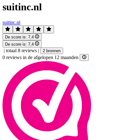
suitinc.nl
suitinc.nl
De score is:
7,4
De score is:
7,4
|
totaal 8 reviews
|
2 bronnen
0 reviews in de afgelopen 12 maanden