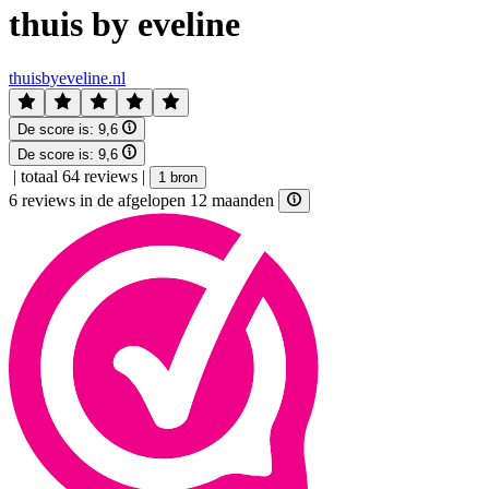
thuis by eveline
thuisbyeveline.nl
De score is:
9,6
De score is:
9,6
|
totaal 64 reviews
|
1 bron
6 reviews in de afgelopen 12 maanden