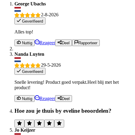
George Ubachs
2-8-2026
Geverifieerd
Alles top!
Reageer
Nuttig
Deel
Rapporteer
Nanda Luyten
29-5-2026
Geverifieerd
Snelle levering! Product goed verpakt.Heel blij met het
product!
Reageer
Nuttig
Deel
Hoe zou je thuis by eveline beoordelen?
Jo Keijzer