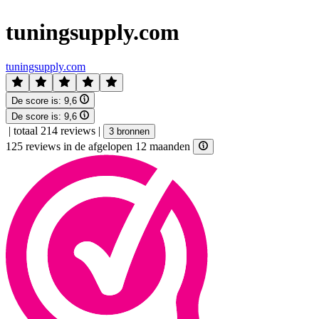
tuningsupply.com
tuningsupply.com
De score is:
9,6
De score is:
9,6
|
totaal 214 reviews
|
3 bronnen
125 reviews in de afgelopen 12 maanden