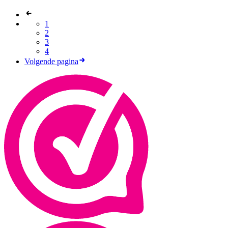
1
2
3
4
Volgende pagina