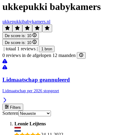
ukkepukki babykamers
ukkepukkibabykamers.nl
De score is:
10
De score is:
10
|
totaal 1 reviews
|
1 bron
0 reviews in de afgelopen 12 maanden
Lidmaatschap geannuleerd
Lidmaatschap per 2026 stopgezet
Filters
Sorteren
Leonie Leijtens
24-11-2022