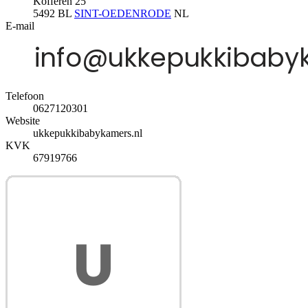
Kofferen 25
5492 BL
SINT-OEDENRODE
NL
E-mail
Telefoon
0627120301
Website
ukkepukkibabykamers.nl
KVK
67919766