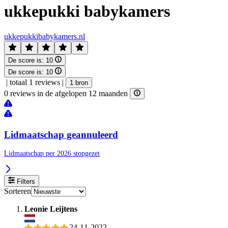
ukkepukki babykamers
ukkepukkibabykamers.nl
De score is:
10
De score is:
10
|
totaal 1 reviews
|
1 bron
0 reviews in de afgelopen 12 maanden
Lidmaatschap geannuleerd
Lidmaatschap per 2026 stopgezet
Filters
Sorteren
Leonie Leijtens
24-11-2022