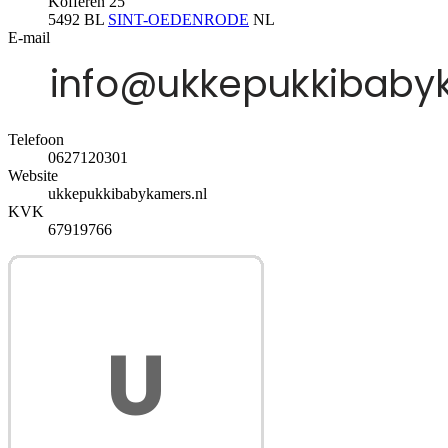
Kofferen 25
5492 BL
SINT-OEDENRODE
NL
E-mail
Telefoon
0627120301
Website
ukkepukkibabykamers.nl
KVK
67919766