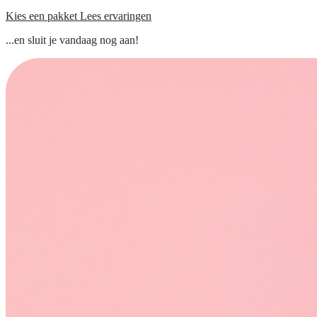
Kies een pakket
Lees ervaringen
...en sluit je vandaag nog aan!