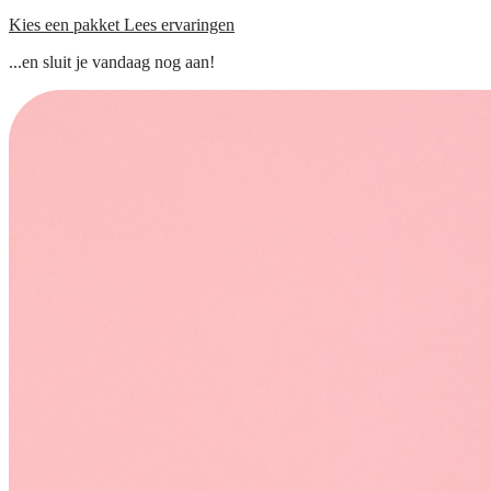
Kies een pakket
Lees ervaringen
...en sluit je vandaag nog aan!