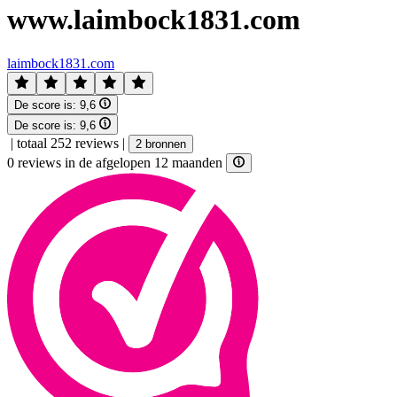
www.laimbock1831.com
laimbock1831.com
De score is:
9,6
De score is:
9,6
|
totaal 252 reviews
|
2 bronnen
0 reviews in de afgelopen 12 maanden