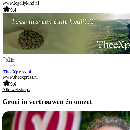
www.legallykind.nl
9,4
TheeXpress.nl
www.theexpress.nl
9,6
Alle webshops
Groei in vertrouwen én omzet