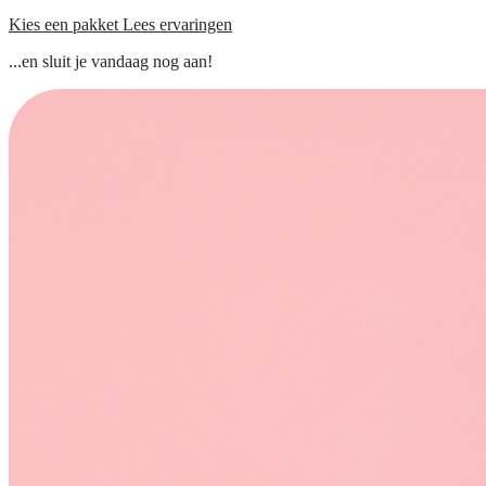
Kies een pakket
Lees ervaringen
...en sluit je vandaag nog aan!