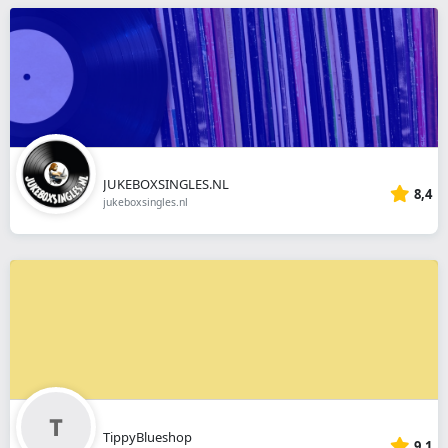
JUKEBOXSINGLES.NL
8,4
jukeboxsingles.nl
TippyBlueshop
9,1