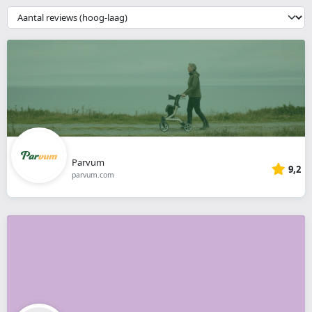
webshop
{{
__('Sort')
}}
Parvum
9,2
parvum.com