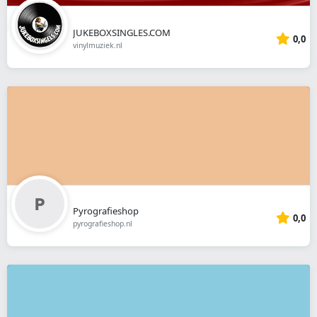
JUKEBOXSINGLES.COM
0,0
vinylmuziek.nl
Pyrografieshop
0,0
pyrografieshop.nl