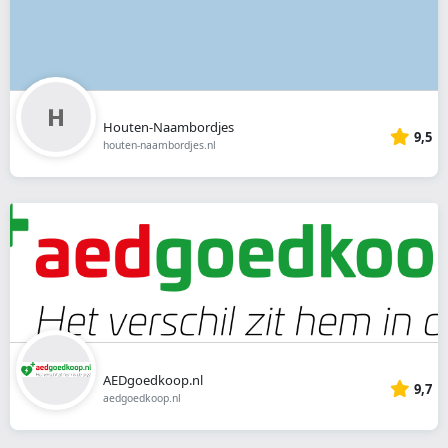
Houten-Naambordjes
9,5
houten-naambordjes.nl
AEDgoedkoop.nl
9,7
aedgoedkoop.nl