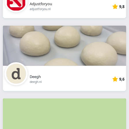
Adjustforyou
9,8
adjustforyou.nl
Deegh
9,6
deegh.nl