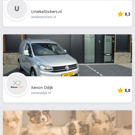
UniekeStickers.nl
9,3
uniekestickers.nl
Xenon Odijk
8,8
xenonodijk.nl