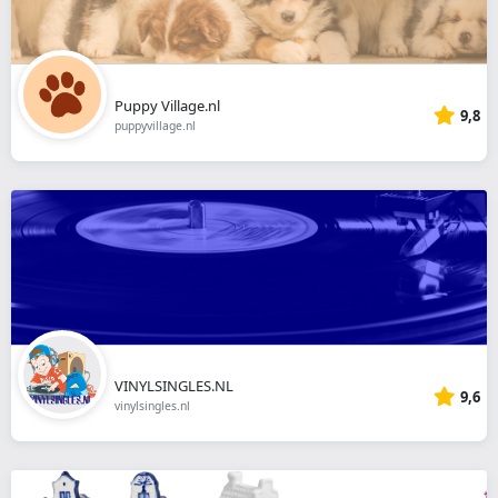
Puppy Village.nl
9,8
puppyvillage.nl
VINYLSINGLES.NL
9,6
vinylsingles.nl