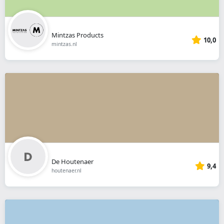
Mintzas Products
10,0
mintzas.nl
De Houtenaer
9,4
houtenaer.nl