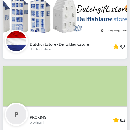
Dutchgift.store - Delftsblauw.store
9,8
dutchgift.store
PROKING
8,2
proking.nl