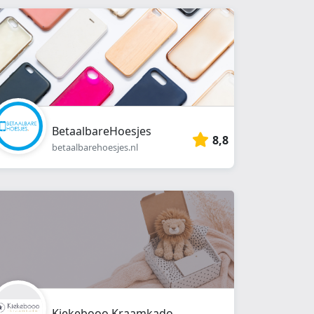
BetaalbareHoesjes
8,8
betaalbarehoesjes.nl
Kiekebooo Kraamkado