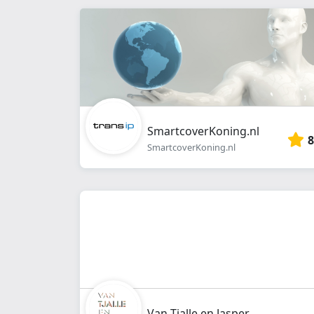
SmartcoverKoning.nl
8
SmartcoverKoning.nl
Van Tjalle en Jasper