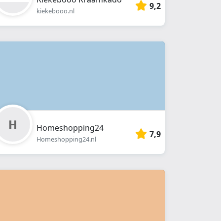
9,2
kiekebooo.nl
Homeshopping24
7,9
Homeshopping24.nl