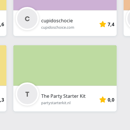
cupidoschocie
,6
7,4
cupidoschoice.com
The Party Starter Kit
,3
0,0
partystarterkit.nl