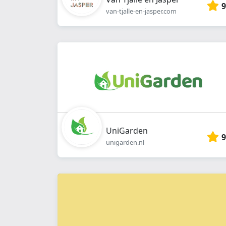
9
van-tjalle-en-jasper.com
UniGarden
9
unigarden.nl