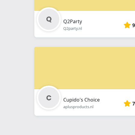
Q2Party
9
Q2party.nl
Cupido's Choice
7
aplusproducts.nl