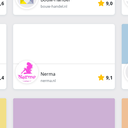
,6
9,0
bouw-handel.nl
Nerma
,4
9,1
nerma.nl