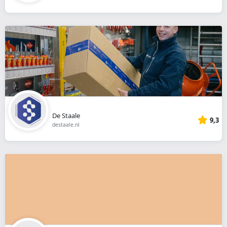
De Staale
9,3
destaale.nl