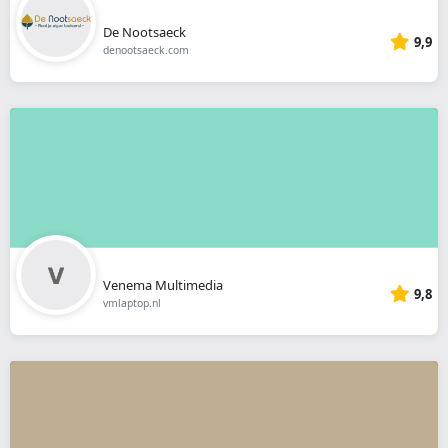
De Nootsaeck
9,9
denootsaeck.com
Venema Multimedia
9,8
vmlaptop.nl