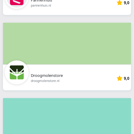
9,0
pannenhuis.nl
Droogmolenstore
9,0
droogmolenstore.nl