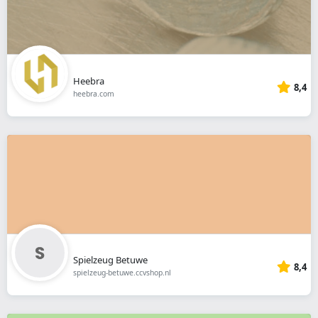
Heebra
8,4
heebra.com
Spielzeug Betuwe
8,4
spielzeug-betuwe.ccvshop.nl