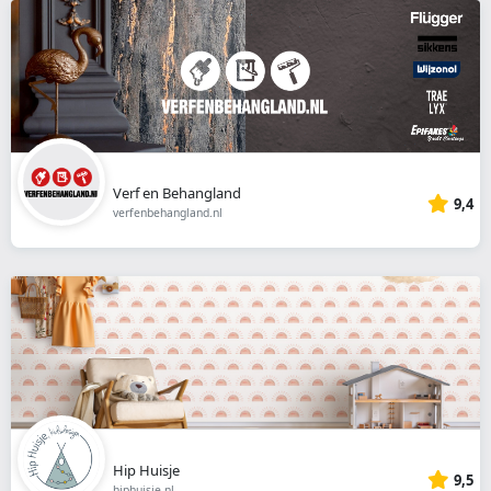
Verf en Behangland
9,4
verfenbehangland.nl
Hip Huisje
9,5
hiphuisje.nl