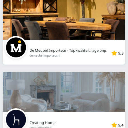
De Meubel Importeur - Topkwaliteit, lage prijs
9,3
demeubelimporteur.nl
Creating Home
9,4
creatinghome.nl