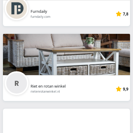
Furndaily
7,8
furndaily.com
Riet en rotan winkel
9,9
rietenrotanwinkel.nl