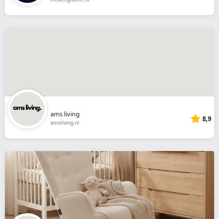
ams living
8,9
amsliving.nl