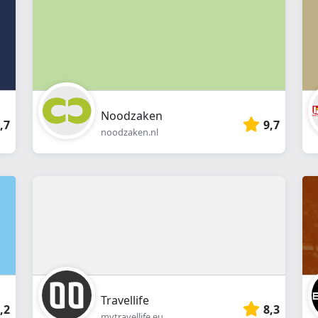
Noodzaken
,7
9,7
noodzaken.nl
Travellife
,2
8,3
mytravellife.eu