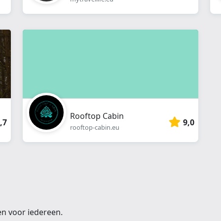
Rooftop Cabin
,7
9,0
rooftop-cabin.eu
en voor iedereen.