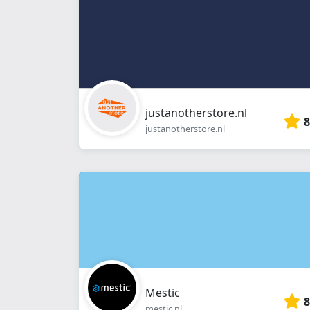
justanotherstore.nl
8
justanotherstore.nl
Mestic
8
mestic.nl