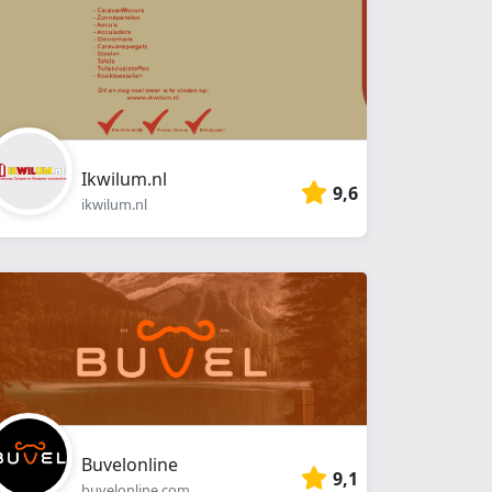
Ikwilum.nl
9,6
ikwilum.nl
Buvelonline
9,1
buvelonline.com