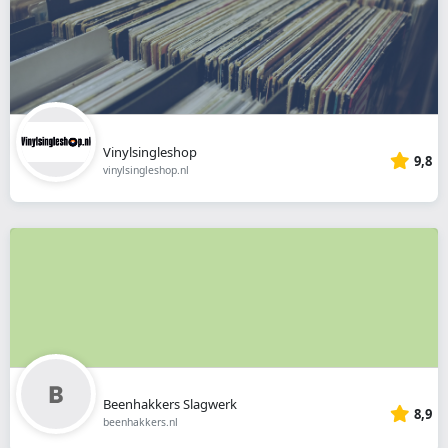
Vinylsingleshop
9,8
vinylsingleshop.nl
Beenhakkers Slagwerk
8,9
beenhakkers.nl