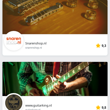
Snarenshop.nl
9,3
snarenshop.nl
www.guitarking.nl
9,8
guitarking.nl