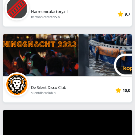
Harmonicafactory.nl
9,7
harmonicafactory.nl
De Silent Disco Club
10,0
silentdiscoclub.nl