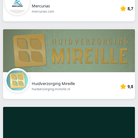
Mercurias
8,7
mercurias.com
Huidverzorging Mireille
9,8
huidverzorging-mireille.nl