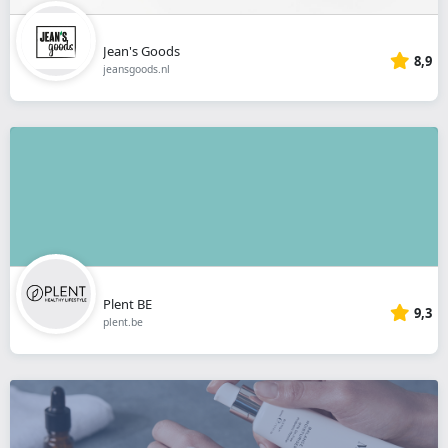
Jean's Goods
8,9
jeansgoods.nl
Plent BE
9,3
plent.be