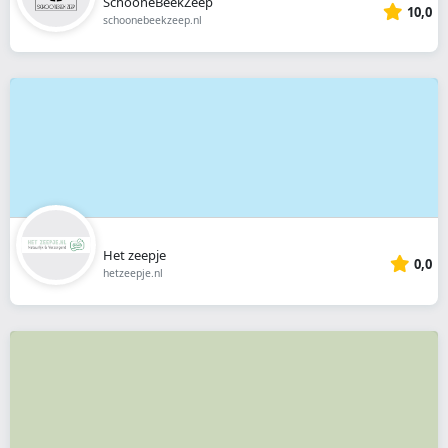
SchooneBeekZeep
10,0
schoonebeekzeep.nl
Het zeepje
0,0
hetzeepje.nl