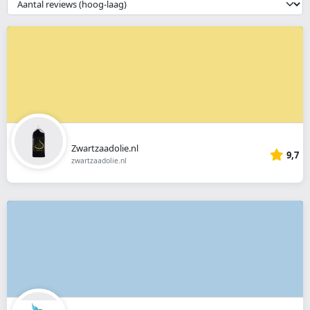
__('Sort')
}}
Zwartzaadolie.nl
9,7
zwartzaadolie.nl