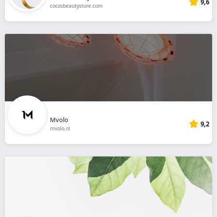
9,6
cocosbeautystore.com
Mvolo
9,2
mvolo.nl