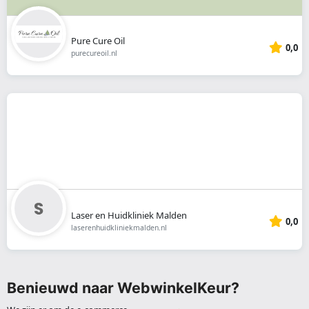
Pure Cure Oil
0,0
purecureoil.nl
Laser en Huidkliniek Malden
0,0
laserenhuidkliniekmalden.nl
Benieuwd naar WebwinkelKeur?