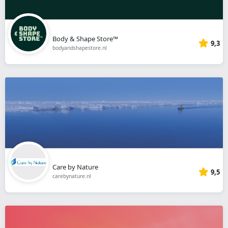
Body & Shape Store™
9,3
bodyandshapestore.nl
Care by Nature
9,5
carebynature.nl