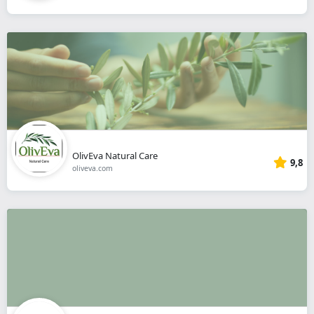
OlivEva Natural Care
9,8
oliveva.com