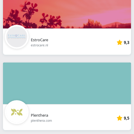
EstroCare
9,3
estrocare.nl
Plenthera
9,5
plenthera.com