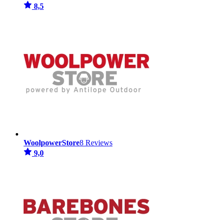
8,5
WoolpowerStore
8 Reviews
9,0