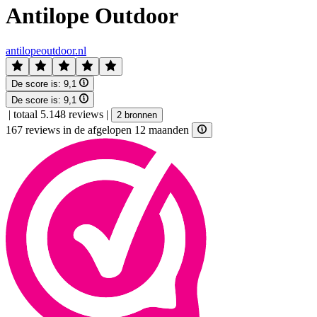
Antilope Outdoor
antilopeoutdoor.nl
De score is:
9,1
De score is:
9,1
|
totaal 5.148 reviews
|
2 bronnen
167 reviews in de afgelopen 12 maanden