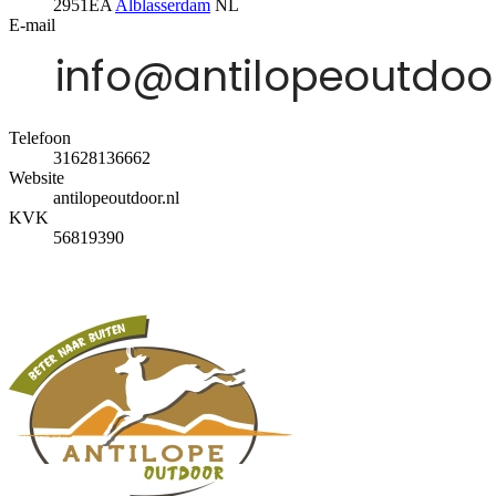
2951EA
Alblasserdam
NL
E-mail
Telefoon
31628136662
Website
antilopeoutdoor.nl
KVK
56819390