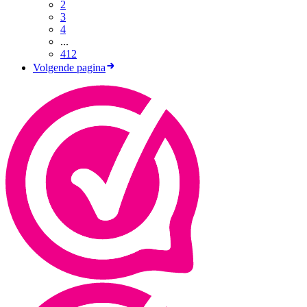
2
3
4
...
412
Volgende pagina