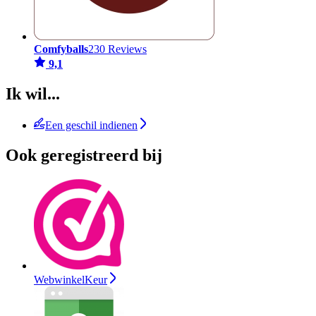
Comfyballs
230 Reviews
9,1
Ik wil...
Een geschil indienen
Ook geregistreerd bij
WebwinkelKeur