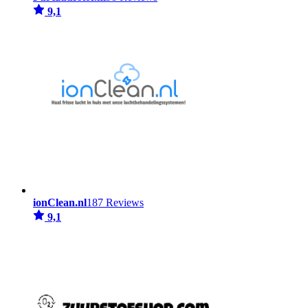
9,1
ionClean.nl
187 Reviews
9,1