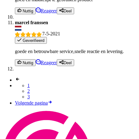
Reageer
Nuttig
Deel
marcel franssen
7-5-2021
Geverifieerd
goede en betrouwbare service,snelle reactie en levering.
Reageer
Nuttig
Deel
1
2
3
Volgende pagina