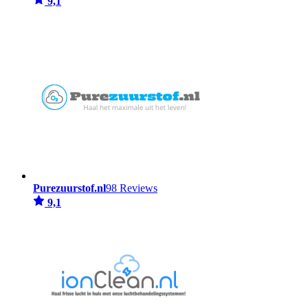
9,1
Purezuurstof.nl
98 Reviews
9,1