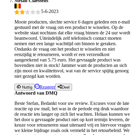
Stefan Claessens
5-6-2023
Mooie producten, slechte service 6 dagen geleden een e-mail
gestuurd met de vraag om een product te wisselen. Op de
website staat nochtans dat elke vraag binnen de 24 uur wordt
beantwoord. Uiteindelijk zelf telefonisch contact moeten
nemen met een lange wachttijd om binnen te geraken.
Ondanks de vraag om het product te wisselen en niet
eenzijdig te retourneren, wordt er een verzendkost
aangerekend van 5.75 euro. Het gevraagde product was
bovendien niet in stock! Jammer want de producten an sich
zijn mooi en kwaliteitsvol, wat van de service spijtig genoeg
niet gezegd kan worden.
Reageer
Nuttig
Deel
Antwoord van DMQ
Beste Stefan, Bedankt voor uw review. Excuses voor de late
reactie op uw mail, het was in de periode erg druk waardoor
de reactie iets langer op zich liet wachten. Helaas kunnen we
het door u gevraagde product niet op kort termijn leveren, de
keuze voor retourneren staat uiteraard vrij en hiervoor vragen
we kleine bijdrage zoals ook vermeld in het retourbeleid. We