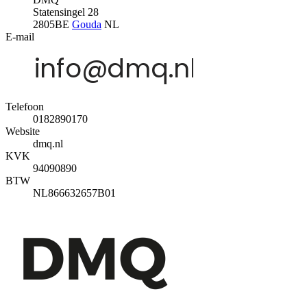
Statensingel 28
2805BE
Gouda
NL
E-mail
Telefoon
0182890170
Website
dmq.nl
KVK
94090890
BTW
NL866632657B01