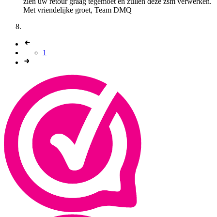
zien uw retour graag tegemoet en zullen deze zsm verwerken.
Met vriendelijke groet, Team DMQ
1