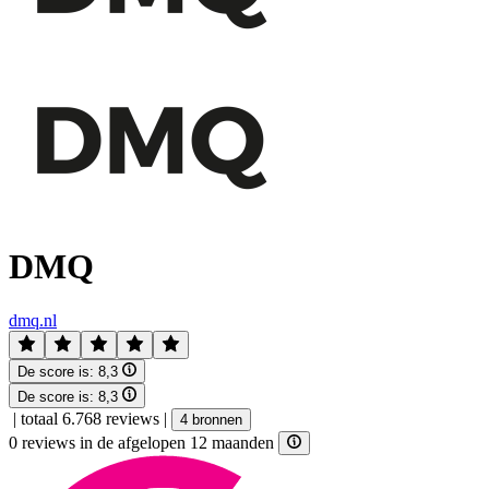
DMQ
dmq.nl
De score is:
8,3
De score is:
8,3
|
totaal 6.768 reviews
|
4 bronnen
0 reviews in de afgelopen 12 maanden