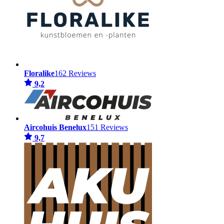
Floralike
162 Reviews
9,2
Aircohuis Benelux
151 Reviews
9,7