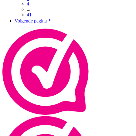
4
...
41
Volgende pagina