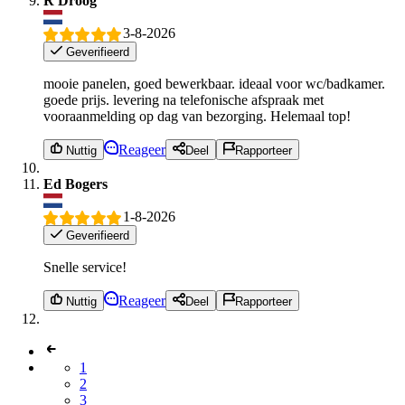
R Droog
3-8-2026
Geverifieerd
mooie panelen, goed bewerkbaar. ideaal voor wc/badkamer.
goede prijs. levering na telefonische afspraak met
vooraanmelding op dag van bezorging. Helemaal top!
Reageer
Nuttig
Deel
Rapporteer
Ed Bogers
1-8-2026
Geverifieerd
Snelle service!
Reageer
Nuttig
Deel
Rapporteer
1
2
3