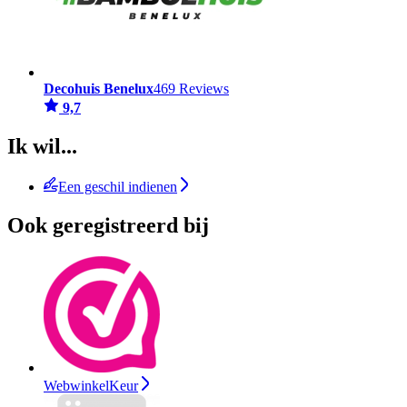
Decohuis Benelux
469 Reviews
9,7
Ik wil...
Een geschil indienen
Ook geregistreerd bij
WebwinkelKeur