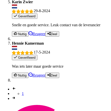
Karin Zwier
29-8-2024
Geverifieerd
Snelle en goede service. Leuk contact van de leverancier
Reageer
Nuttig
Deel
Hennie Kamerman
17-5-2024
Geverifieerd
Was iets later maar goede service
Reageer
Nuttig
Deel
1