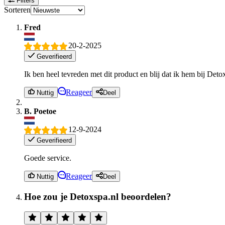
Filters
Sorteren
Fred
20-2-2025
Geverifieerd
Ik ben heel tevreden met dit product en blij dat ik hem bij Det
Reageer
Nuttig
Deel
B. Poetoe
12-9-2024
Geverifieerd
Goede service.
Reageer
Nuttig
Deel
Hoe zou je Detoxspa.nl beoordelen?