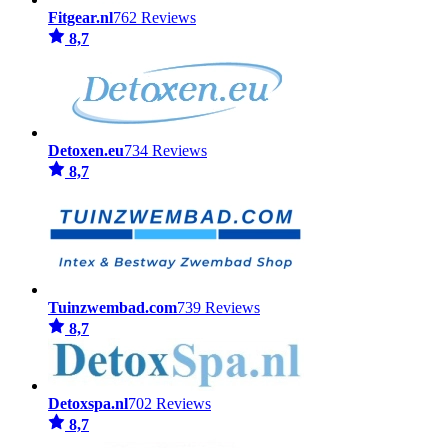
Fitgear.nl
762 Reviews
8,7
Detoxen.eu
734 Reviews
8,7
Tuinzwembad.com
739 Reviews
8,7
Detoxspa.nl
702 Reviews
8,7