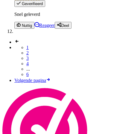
Geverifieerd
Snel geleverd
Reageer
Nuttig
Deel
1
2
3
4
...
6
Volgende pagina