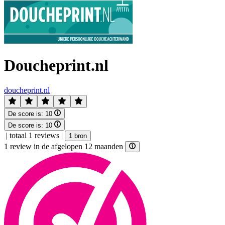
Doucheprint.nl
doucheprint.nl
De score is:
10
De score is:
10
|
totaal 1 reviews
|
1 bron
1 review in de afgelopen 12 maanden