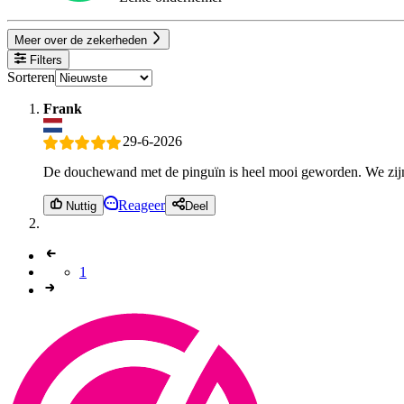
Meer over de zekerheden
Filters
Sorteren
Frank
29-6-2026
De douchewand met de pinguïn is heel mooi geworden. We zijn t
Reageer
Nuttig
Deel
1